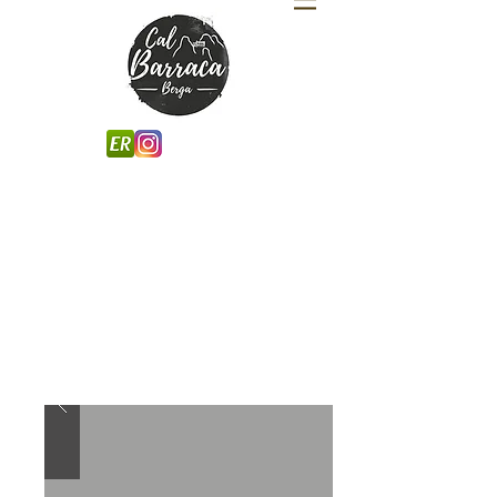
Au centre de la ville de Berga, vous
trouverez "Cal Barraca".
Bien que situé dans le centre-ville et à