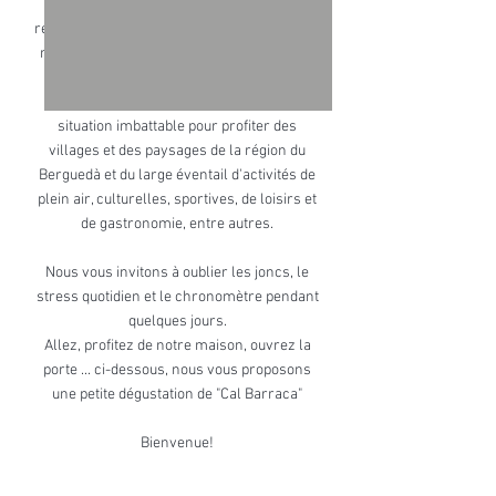
proximité de tous les services (bars,
restaurants, pharmacies, magasins ...) de la
maison, vous vous retrouverez entouré de
beaucoup de tranquillité et d'une
atmosphère très relaxante. avec une
situation imbattable pour profiter des
villages et des paysages de la région du
Berguedà et du large éventail d'activités de
plein air, culturelles, sportives, de loisirs et
de gastronomie, entre autres.
Nous vous invitons à oublier les joncs, le
stress quotidien et le chronomètre pendant
quelques jours.
Allez, profitez de notre maison, ouvrez la
porte ... ci-dessous, nous vous proposons
une petite dégustation de "Cal Barraca"
Bienvenue!