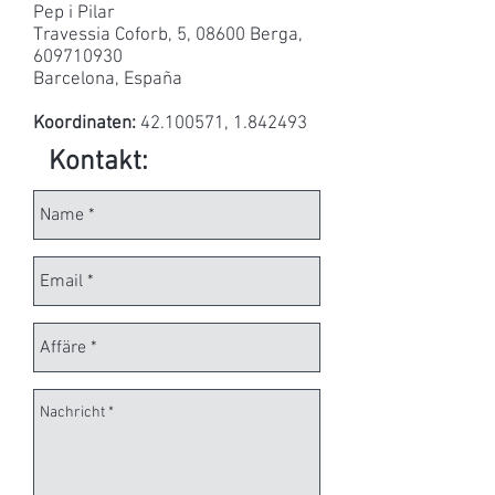
Pep i Pilar
Travessia Coforb, 5, 08600 Berga,
609710930
Barcelona, España
Koordinaten:
42.100571
,
1.842493
Kontakt: