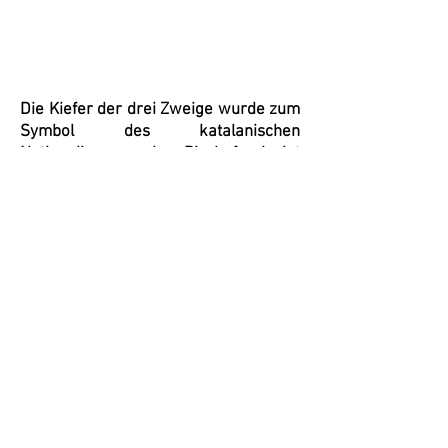
Die Kiefer der drei Zweige wurde zum
Symbol des katalanischen
Nationalismus, da Bischof Jacint
Verdaguer das Gedicht mit dem Titel
Die Kiefer der drei Zweige schrieb, in
dem König James I. davon träumte,
König von Aragonien, Katalonien,
Valencia, zu sein und die Inseln. Jeder
dritte Sonntag im Juli ist
Nationalistischer Bestätigungstag.
Ganz in der Nähe finden wir in
derselben Umgebung den Pi Jove, wo
sich jedes Jahr die jungen
Independentistas treffen.
Beide Bäume wurden von der
Generalitat de Catalunya zu